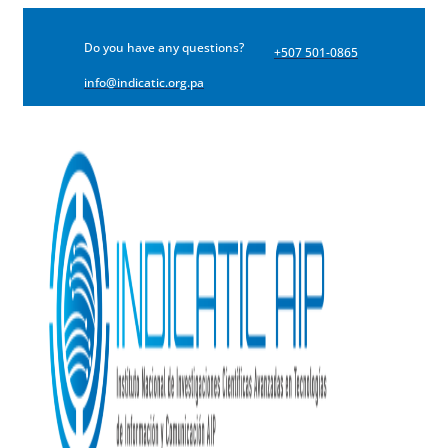
Do you have any questions?
+507 501-0865
info@indicatic.org.pa