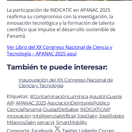
La participación de INDICATIC en APANAC 2025
reafirma su compromiso con la investigación, la
innovación tecnológica y la formación de talento
científico que impulse el desarrollo sostenible de
Panamá.
Ver Libro del XX Congreso Nacional de Ciencia y
Tecnología – APANAC 2025 aquí
También te puede interesar:
Inauguración del XX Congreso Nacional de
Ciencia y Tecnología
Etiquetas:
#ContaminaciónLumínica
AgustínGuerra
AIP
APANAC 2025
AsociaciónDeInterésPúblico
CienciaPanamá
CiudadDelSaber
INDICATICAIP
innovación
InteligenciaArtificial
JoséJaén
JoséRobles
MilagrosJaén
senacyt
SmartMobility
Comparte:
Facebook
Twitter
Linkedin
Correo