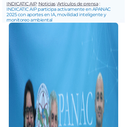
INDICATIC AIP
:
Noticias
:
Artículos de prensa
:
INDICATIC AIP participa activamente en APANAC
2025 con aportes en IA, movilidad inteligente y
monitoreo ambiental