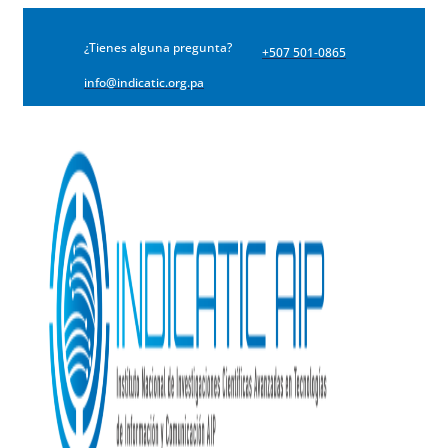
¿Tienes alguna pregunta?
+507 501-0865
info@indicatic.org.pa