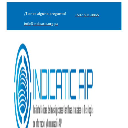
¿Tienes alguna pregunta?
+507 501-0865
info@indicatic.org.pa