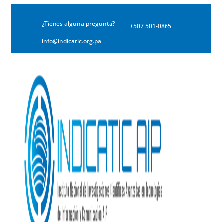
¿Tienes alguna pregunta?
+507 501-0865
info@indicatic.org.pa